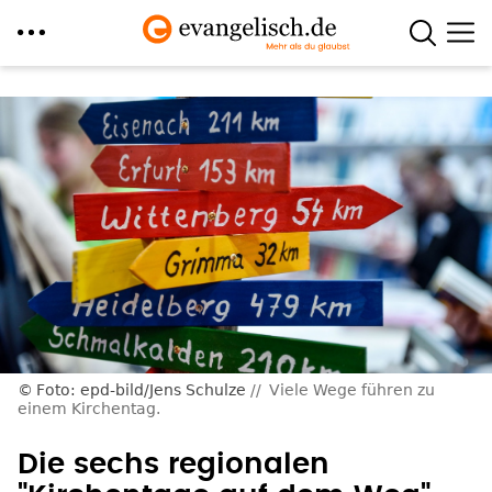
Direkt
zum
Inhalt
Foto: epd-bild/Jens Schulze
Viele Wege führen zu
einem Kirchentag.
Die sechs regionalen