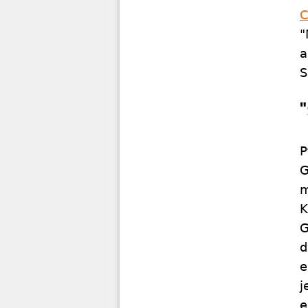
C
"
a
S
P
G
m
K
G
d
e
j
e