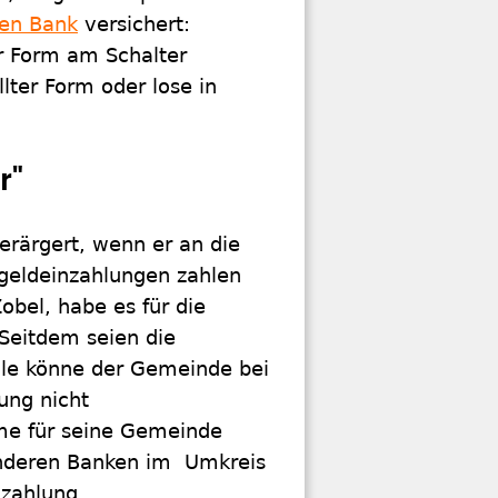
en Bank
versichert:
er Form am Schalter
ter Form oder lose in
r"
verärgert, wenn er an die
geldeinzahlungen zahlen
obel, habe es für die
Seitdem seien die
iale könne der Gemeinde bei
ung nicht
e für seine Gemeinde
 anderen Banken im Umkreis
zahlung.