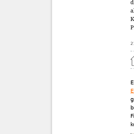
d
a
K
P
2
Home
E
E
g
b
F
k