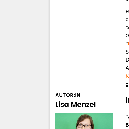
F
d
s
G
"
S
D
A
K
g
AUTOR:IN
Lisa Menzel
"
B