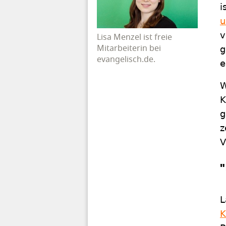
i
u
v
Lisa Menzel ist freie
Mitarbeiterin bei
g
evangelisch.de.
e
W
K
g
z
V
L
K