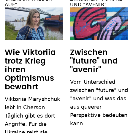
AUF"
UND "AVENIR"
Zwischen
Wie Viktoriia
"future" und
trotz Krieg
"avenir"
ihren
Optimismus
Vom Unterschied
bewahrt
zwischen "future" und
"avenir" und was das
Viktoriia Maryshchuk
aus queerer
lebt in Cherson.
Perspektive bedeuten
Täglich gibt es dort
kann.
Angriffe. Für die
Ukraine reist sie