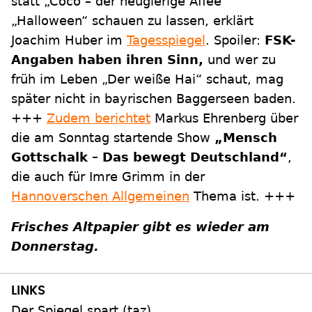
statt „Coco – der neugierige Affee“
„Halloween“ schauen zu lassen, erklärt
Joachim Huber im
Tagesspiegel
. Spoiler:
FSK-
Angaben haben ihren Sinn,
und wer zu
früh im Leben „Der weiße Hai“ schaut, mag
später nicht in bayrischen Baggerseen baden.
+++
Zudem berichtet
Markus Ehrenberg über
die am Sonntag startende Show
„Mensch
Gottschalk – Das bewegt Deutschland“
,
die auch für Imre Grimm in der
Hannoverschen Allgemeinen
Thema ist. +++
Frisches Altpapier gibt es wieder am
Donnerstag.
Der Spiegel spart (taz)