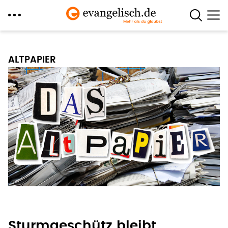
Direkt
zum
ALTPAPIER
Inhalt
Sturmgeschütz bleibt