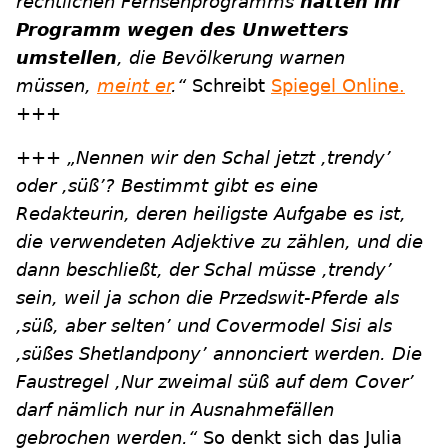
rechtlichen Fernsehprogramms
hätten ihr
Programm wegen des Unwetters
umstellen
, die Bevölkerung warnen
müssen,
meint er
.“
Schreibt
Spiegel Online.
+++
+++
„Nennen wir den Schal jetzt ,trendy’
oder ,süß’? Bestimmt gibt es eine
Redakteurin, deren heiligste Aufgabe es ist,
die verwendeten Adjektive zu zählen, und die
dann beschließt, der Schal müsse ,trendy’
sein, weil ja schon die Przedswit-Pferde als
,süß, aber selten’ und Covermodel Sisi als
,süßes Shetlandpony’ annonciert werden. Die
Faustregel ,Nur zweimal süß auf dem Cover’
darf nämlich nur in Ausnahmefällen
gebrochen werden.“
So denkt sich das Julia