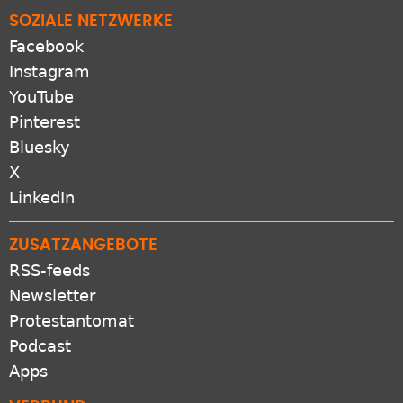
Pinterest
Bluesky
X
LinkedIn
ZUSATZANGEBOTE
RSS-feeds
Newsletter
Protestantomat
Podcast
Apps
VERBUND
GEP.de
EKD.de
Gliedkirchen der EKD
Freikirchen