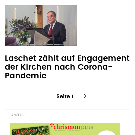
Laschet zählt auf Engagement
der Kirchen nach Corona-
Pandemie
Seite 1
te Seite
nächste Seite ›
Seitennummerierung