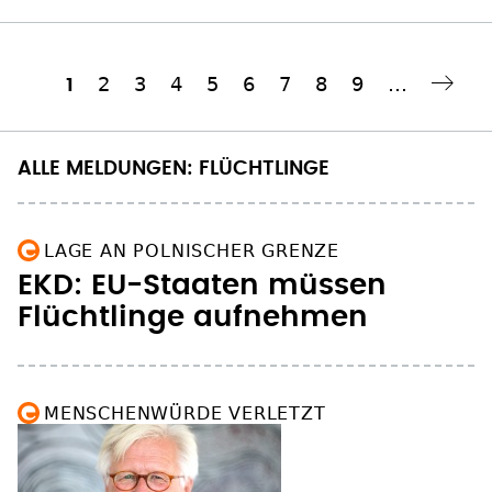
Seite
2
Seite
3
Seite
4
Seite
5
Seite
6
Seite
7
Seite
8
Seite
9
…
Aktuelle
1
Nächste Seite
››
Seitennummerierung
Seite
ALLE MELDUNGEN: FLÜCHTLINGE
LAGE AN POLNISCHER GRENZE
EKD: EU-Staaten müssen
Flüchtlinge aufnehmen
MENSCHENWÜRDE VERLETZT