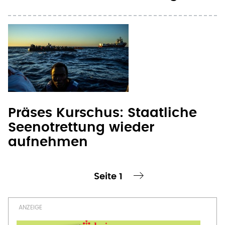
Präses Kurschus: Staatliche
Seenotrettung wieder
aufnehmen
Seite 1
te Seite
nächste Seite ›
Seitennummerierung