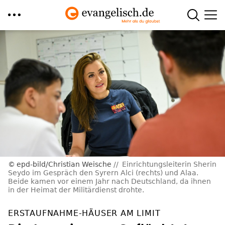
Direkt
zum
Inhalt
epd-bild/Christian Weische
Einrichtungsleiterin Sherin
Seydo im Gespräch den Syrern Alci (rechts) und Alaa.
Beide kamen vor einem Jahr nach Deutschland, da ihnen
in der Heimat der Militärdienst drohte.
ERSTAUFNAHME-HÄUSER AM LIMIT