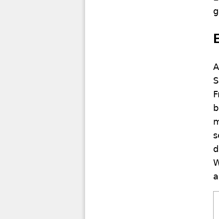
g
A
S
F
b
m
s
d
W
a