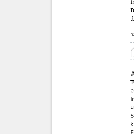
i
D
d
0
Home
#
T
e
I
u
S
k
E