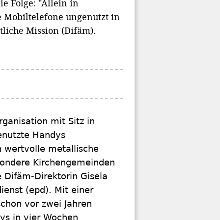
e Folge: "Allein in
e Mobiltelefone ungenutzt in
tliche Mission (Difäm).
anisation mit Sitz in
enutzte Handys
wertvolle metallische
esondere Kirchengemeinden
 Difäm-Direktorin Gisela
enst (epd). Mit einer
chon vor zwei Jahren
dys in vier Wochen