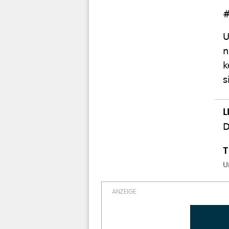
#
U
n
k
s
D
U