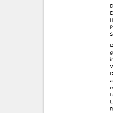
D
E
H
P
S
D
g
i
V
D
a
m
f
L
R