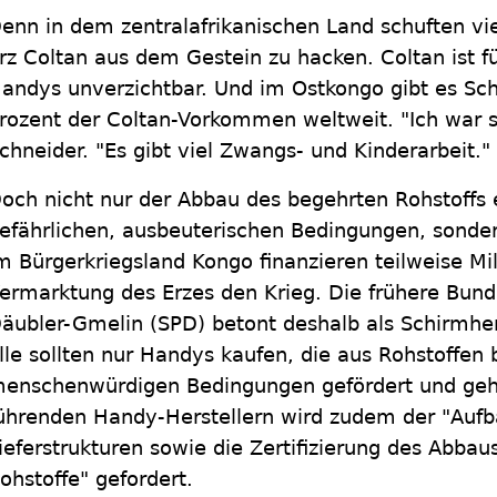
enn in dem zentralafrikanischen Land schuften vi
rz Coltan aus dem Gestein zu hacken. Coltan ist f
andys unverzichtbar. Und im Ostkongo gibt es Sc
rozent der Coltan-Vorkommen weltweit. "Ich war se
chneider. "Es gibt viel Zwangs- und Kinderarbeit."
och nicht nur der Abbau des begehrten Rohstoffs e
efährlichen, ausbeuterischen Bedingungen, sonde
m Bürgerkriegsland Kongo finanzieren teilweise Mil
ermarktung des Erzes den Krieg. Die frühere Bunde
äubler-Gmelin (SPD) betont deshalb als Schirmher
lle sollten nur Handys kaufen, die aus Rohstoffen 
enschenwürdigen Bedingungen gefördert und geh
ührenden Handy-Herstellern wird zudem der "Aufb
ieferstrukturen sowie die Zertifizierung des Abbau
ohstoffe" gefordert.