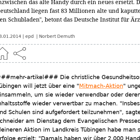
nzwischen das alte Handy durch ein neues ersetzt. Di
eutschland liegen fast 83 Millionen alte und kaputt
en Schubladen", betont das Deutsche Institut für Ärz
8.01.2014
epd
Norbert Demuth
##mehr-artikel### Die christliche Gesundheitsorg
übingen will jetzt über eine "
Mitmach-Aktion
" ung
insammeln, um sie wieder verwendbar oder deren 
nhaltsstoffe wieder verwertbar zu machen. "Insb
nd Schulen sind aufgefordert teilzunehmen", sagte
chneider am Dienstag dem Evangelischen Pressedi
leineren Aktion im Landkreis Tübingen habe man s
rfolge erzielt: "Damals haben wir über 2.000 Han