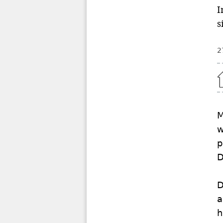
I
s
2
Home
M
w
p
D
D
a
h