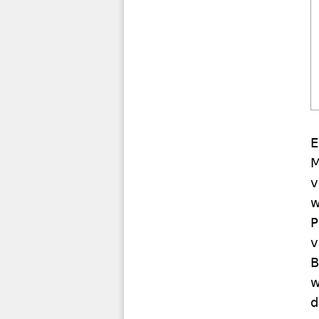
E
M
v
w
P
v
B
w
d