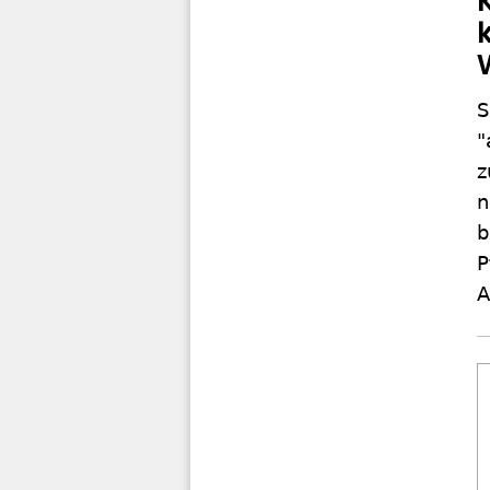
S
"
z
n
b
P
A