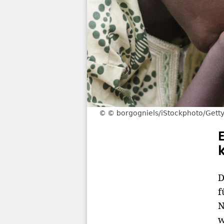
© borgogniels/iStockphoto/Gett
D
f
N
w