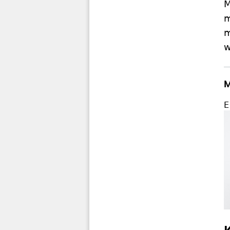
M
m
m
w
M
E