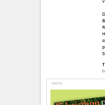
v
D
B
R
H
s
p
S
E