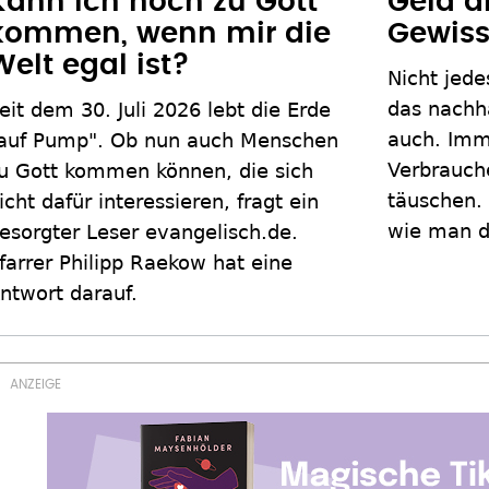
Kann ich noch zu Gott
Geld a
kommen, wenn mir die
Gewis
Welt egal ist?
Nicht jede
das nachha
eit dem 30. Juli 2026 lebt die Erde
auch. Imm
auf Pump". Ob nun auch Menschen
Verbrauch
u Gott kommen können, die sich
täuschen. 
icht dafür interessieren, fragt ein
wie man d
esorgter Leser evangelisch.de.
farrer Philipp Raekow hat eine
ntwort darauf.