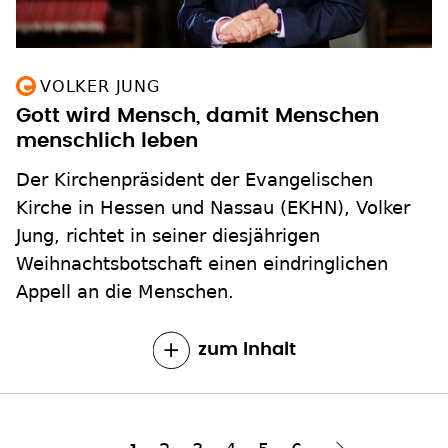
VOLKER JUNG
Gott wird Mensch, damit Menschen
menschlich leben
Der Kirchenpräsident der Evangelischen
Kirche in Hessen und Nassau (EKHN), Volker
Jung, richtet in seiner diesjährigen
Weihnachtsbotschaft einen eindringlichen
Appell an die Menschen.
zum Inhalt
Seite
2
Seite
3
Seite
4
Seite
5
Seite
6
Aktuelle
1
Nächste Seite
››
Seitennummerierung
Seite