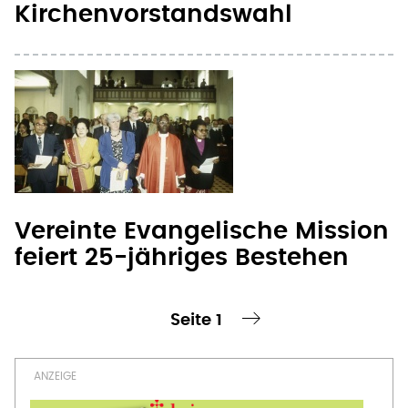
Vereinte Evangelische Mission
feiert 25-jähriges Bestehen
Seite 1
te Seite
nächste Seite ›
Seitennummerierung