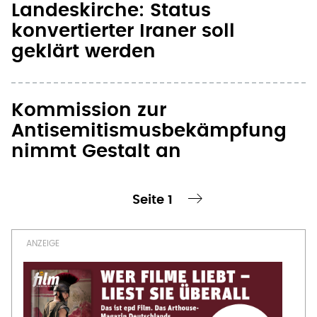
Kommission zur
Antisemitismusbekämpfung
nimmt Gestalt an
Seite 1
te Seite
nächste Seite ›
Seitennummerierung