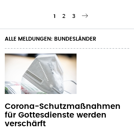
Seite
2
Seite
3
Aktuelle
1
Nächste Seite
››
Seitennummerierung
Seite
ALLE MELDUNGEN: BUNDESLÄNDER
Corona-Schutzmaßnahmen
für Gottesdienste werden
verschärft