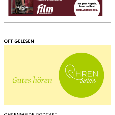
OFT GELESEN
OHRENWEIDE PODCAST
Vom Umgang miteinander
(Römer 12,17-21)