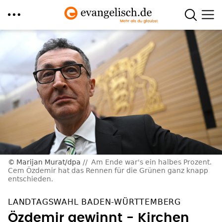
Direkt
zum
Inhalt
Marijan Murat/dpa
Am Ende war's ein halbes Prozent.
Cem Özdemir hat das Rennen für die Grünen ganz knapp
entschieden.
LANDTAGSWAHL BADEN-WÜRTTEMBERG
Özdemir gewinnt - Kirchen