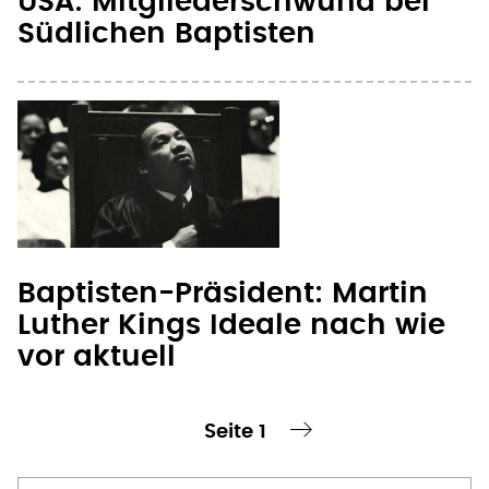
Baptisten-Präsident: Martin
Luther Kings Ideale nach wie
vor aktuell
Seite 1
te Seite
nächste Seite ›
Seitennummerierung