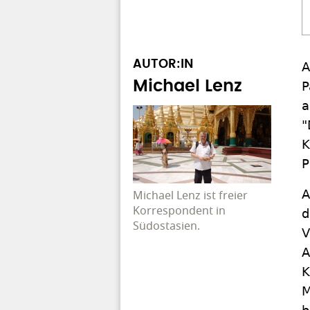
AUTOR:IN
A
Michael Lenz
P
a
"
K
P
A
Michael Lenz ist freier
Korrespondent in
d
Südostasien.
V
A
K
M