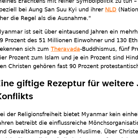
eines Erachtens mit reiner Symbolpolitik zu tun –
peziell bei Aung San Suu Kyi und ihrer
NLD
(Nation
her die Regel als die Ausnahme."
yanmar ist seit über eintausend Jahren ein mehrhe
9 Prozent des 51 Millionen Einwohner und 130 Et
ekennen sich zum
Theravada
-Buddhismus, fünf P
ier Prozent zum Islam und je ein Prozent sind Hi
en Christen gehören fast 90 Prozent protestantisc
Eine giftige Rezeptur für weiter
Konflikts
ei der Religionsfreiheit bietet Myanmar kein einhei
ahren betreibt die einflussreiche Mönchsorganisat
nd Gewaltkampagne gegen Muslime. Über Christe