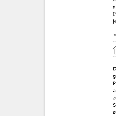
g
P
j
3
Home
D
g
P
a
z
S
s