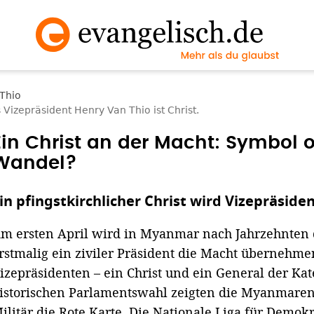
izepräsident Henry Van Thio ist Christ.
Ein Christ an der Macht: Symbol o
Wandel?
in pfingstkirchlicher Christ wird Vizepräsid
m ersten April wird in Myanmar nach Jahrzehnten d
rstmalig ein ziviler Präsident die Macht übernehme
izepräsidenten – ein Christ und ein General der Kat
istorischen Parlamentswahl zeigten die Myanmar
ilitär die Rote Karte. Die Nationale Liga für Demok