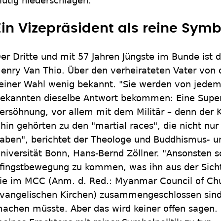
lutig niederschlagen.
Ein Vizepräsident als reine Symb
er Dritte und mit 57 Jahren Jüngste im Bunde ist
enry Van Thio. Über den verheirateten Vater von d
einer Wahl wenig bekannt. "Sie werden von jedem
ekannten dieselbe Antwort bekommen: Eine Super
ersöhnung, vor allem mit dem Militär – denn der 
hin gehörten zu den "martial races", die nicht nur
aben", berichtet der Theologe und Buddhismus- 
niversität Bonn, Hans-Bernd Zöllner. "Ansonsten s
fingstbewegung zu kommen, was ihn aus der Sicht 
ie im MCC (Anm. d. Red.: Myanmar Council of Ch
vangelischen Kirchen) zusammengeschlossen sind,
achen müsste. Aber das wird keiner offen sagen. 