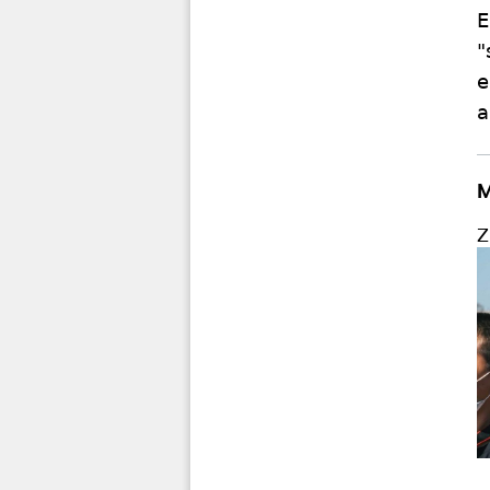
E
"
e
a
M
Z