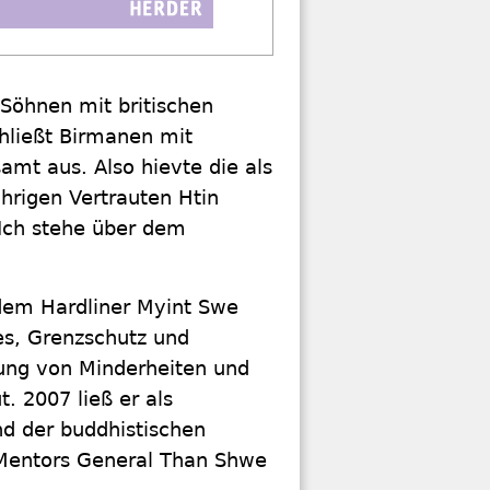
 Söhnen mit britischen
chließt Birmanen mit
mt aus. Also hievte die als
ährigen Vertrauten Htin
Ich stehe über dem
 dem Hardliner Myint Swe
res, Grenzschutz und
kung von Minderheiten und
. 2007 ließ er als
d der buddhistischen
 Mentors General Than Shwe