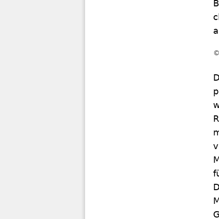
B
c
a
D
p
w
R
m
v
M
f
D
M
G