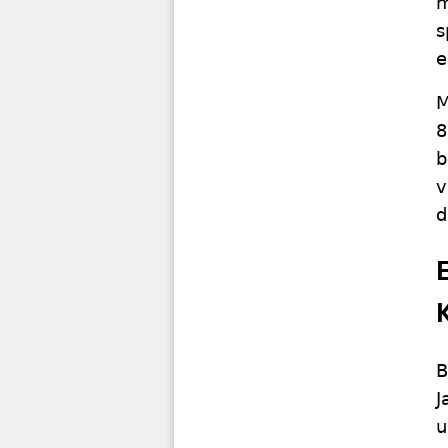
m
s
e
M
8
b
v
d
B
J
u