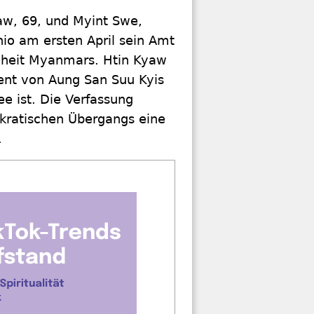
w, 69, und Myint Swe,
io am ersten April sein Amt
enheit Myanmars. Htin Kyaw
dent von Aung San Suu Kyis
e ist. Die Verfassung
kratischen Übergangs eine
.