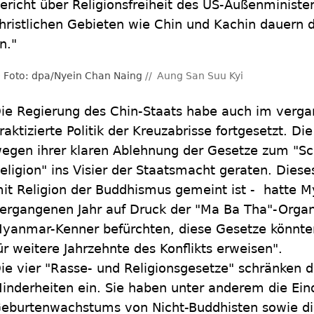
ericht über Religionsfreiheit des US-Außenministe
hristlichen Gebieten wie Chin und Kachin dauern d
n."
Foto: dpa/Nyein Chan Naing
Aung San Suu Kyi
ie Regierung des Chin-Staats habe auch im verga
raktizierte Politik der Kreuzabrisse fortgesetzt. Di
egen ihrer klaren Ablehnung der Gesetze zum "S
eligion" ins Visier der Staatsmacht geraten. Dies
it Religion der Buddhismus gemeint ist - hatte 
ergangenen Jahr auf Druck der "Ma Ba Tha"-Organ
yanmar-Kenner befürchten, diese Gesetze könnten 
ür weitere Jahrzehnte des Konflikts erweisen".
ie vier "Rasse- und Religionsgesetze" schränken d
inderheiten ein. Sie haben unter anderem die E
eburtenwachstums von Nicht-Buddhisten sowie di