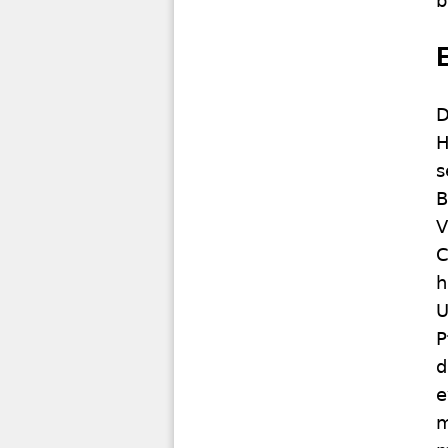
b
D
H
s
B
V
C
h
U
P
d
e
m