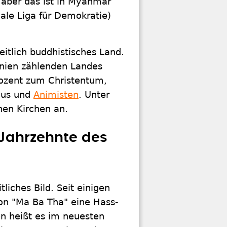
 aber das ist in Myanmar
ale Liga für Demokratie)
itlich buddhistisches Land.
hnien zählenden Landes
rozent zum Christentum,
ndus und
Animisten
. Unter
hen Kirchen an.
e Jahrzehnte des
tliches Bild. Seit einigen
ion "Ma Ba Tha" eine Hass-
n heißt es im neuesten