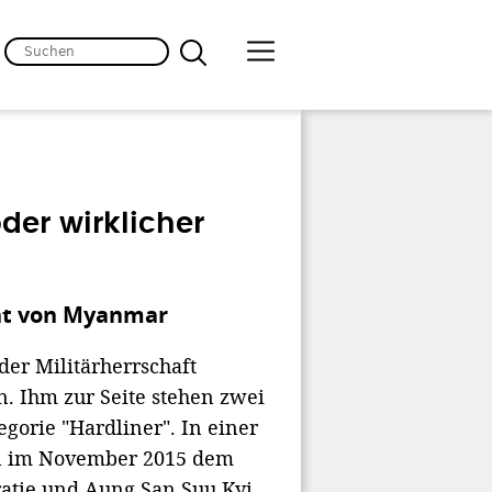
der wirklicher
ent von Myanmar
er Militärherrschaft
n. Ihm zur Seite stehen zwei
egorie "Hardliner". In einer
en im November 2015 dem
ratie und Aung San Suu Kyi