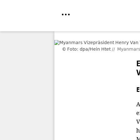
Direkt
zum
Foto: dpa/Hein Htet
Myanmars V
Inhalt
E
A
e
V
h
M