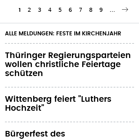
Seite
2
Seite
3
Seite
4
Seite
5
Seite
6
Seite
7
Seite
8
Seite
9
…
Aktuelle
1
Nächste Seite
››
Seitennummerierung
Seite
ALLE MELDUNGEN: FESTE IM KIRCHENJAHR
Thüringer Regierungsparteien
wollen christliche Feiertage
schützen
Wittenberg feiert "Luthers
Hochzeit"
Bürgerfest des