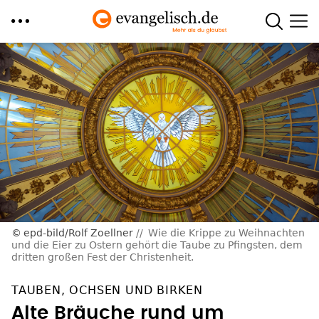
Direkt
zum
Inhalt
epd-bild/Rolf Zoellner
Wie die Krippe zu Weihnachten
und die Eier zu Ostern gehört die Taube zu Pfingsten, dem
dritten großen Fest der Christenheit.
TAUBEN, OCHSEN UND BIRKEN
Alte Bräuche rund um