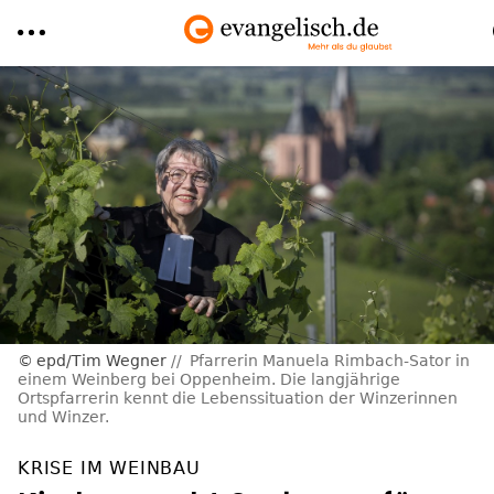
Direkt
zum
Inhalt
epd/Tim Wegner
Pfarrerin Manuela Rimbach-Sator in
einem Weinberg bei Oppenheim. Die langjährige
Ortspfarrerin kennt die Lebenssituation der Winzerinnen
und Winzer.
KRISE IM WEINBAU