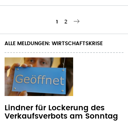
Seite
2
Aktuelle
1
Nächste Seite
››
Seitennummerierung
Seite
ALLE MELDUNGEN: WIRTSCHAFTSKRISE
Lindner für Lockerung des
Verkaufsverbots am Sonntag