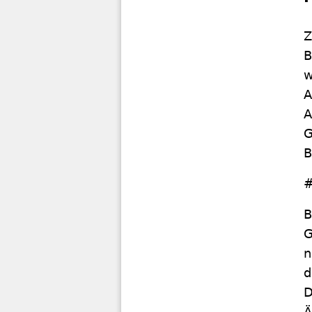
Z
B
w
A
A
G
B
#
B
G
n
d
D
Ä