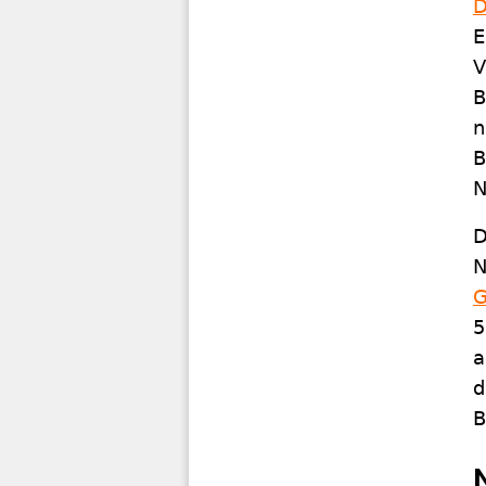
D
E
V
B
n
B
N
D
N
G
5
a
d
B