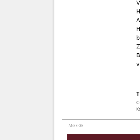
V
H
A
H
b
Z
B
v
C
K