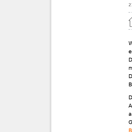
2
Home
W
e
D
m
D
B
D
A
a
G
B