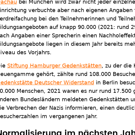
achau
bei München wird zwar nicht jeder einzelne
inrichtung verbuchte aber nach eigenen Angaben 
erdreifachung bei den Teilnehmerinnen und Teiln
ildungsangeboten auf knapp 90.000 (2021: rund 2
ach Angaben einer Sprecherin einen Nachholeffek
ildungsangebote liegen in diesem Jahr bereits me
iveau des Vorjahrs.
ie
Stiftung Hamburger Gedenkstätten
, zu der die
euengamme gehört, zählte rund 108.000 Besucher
edenkstätte Deutscher Widerstand
in Berlin besu
0.000 Menschen, 2021 waren es nur rund 17.500 g
nderen Bundesländern meldeten Gedenkstätten un
ie Verbrechen der Nazis informieren, einen deutli
esucherzahlen im vergangenen Jahr.
Normalisierung im nächsten Jah