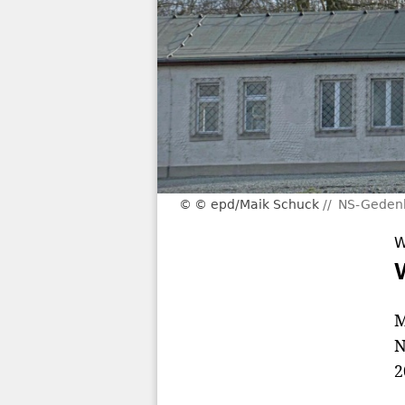
© epd/Maik Schuck
NS-Gedenk
W
M
N
2