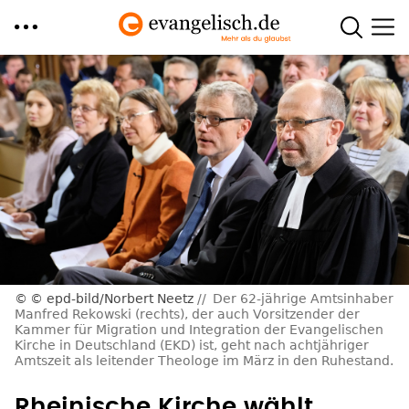
Direkt
zum
Inhalt
© epd-bild/Norbert Neetz
Der 62-jährige Amtsinhaber
Manfred Rekowski (rechts), der auch Vorsitzender der
Kammer für Migration und Integration der Evangelischen
Kirche in Deutschland (EKD) ist, geht nach achtjähriger
Amtszeit als leitender Theologe im März in den Ruhestand.
Rheinische Kirche wählt