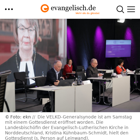
Direkt
zum
Inhalt
Foto: ekn
Die VELKD-Generalsynode ist am Samstag
mit einem Gottesdienst eröffnet worden. Die
Landesbischöfin der Evangelisch-Lutherischen Kirche in
Norddeutschland, Kristina Kühnbaum-Schmidt, hielt den
Gottesdienst (s. Person auf Leinwand).