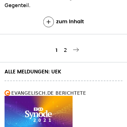
zum Inhalt
Seite
2
Aktuelle
1
Nächste Seite
››
Seitennummerierung
Seite
ALLE MELDUNGEN: UEK
EVANGELISCH.DE BERICHTETE