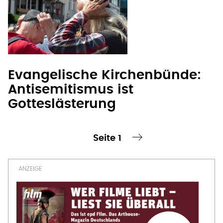
Evangelische Kirchenbünde:
Antisemitismus ist
Gotteslästerung
Seite 1
te Seite
nächste Seite ›
Seitennummerierung