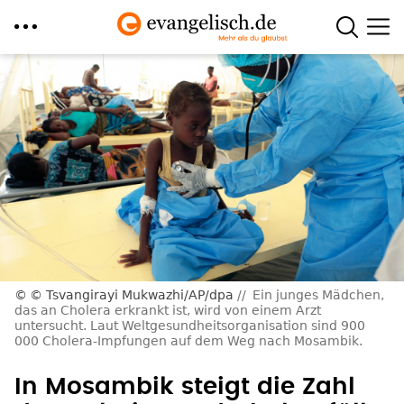
Direkt
zum
Inhalt
© Tsvangirayi Mukwazhi/AP/dpa
Ein junges Mädchen,
das an Cholera erkrankt ist, wird von einem Arzt
untersucht. Laut Weltgesundheitsorganisation sind 900
000 Cholera-Impfungen auf dem Weg nach Mosambik.
In Mosambik steigt die Zahl