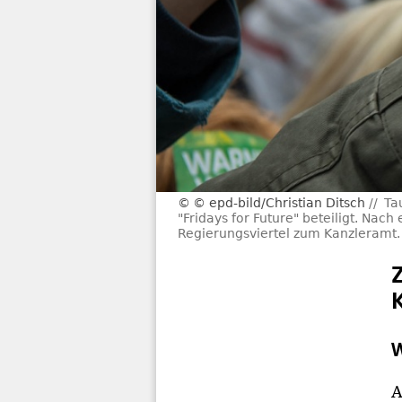
© epd-bild/Christian Ditsch
Ta
"Fridays for Future" beteiligt. Na
Regierungsviertel zum Kanzleramt.
W
A