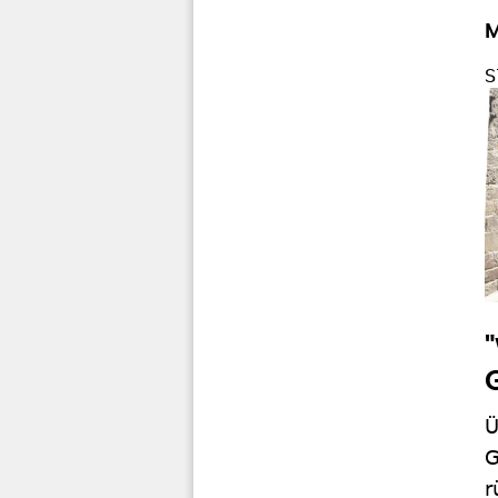
M
S
Ü
G
r