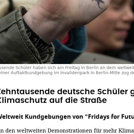
usende Schüler haben sich am Freitag in Berlin an dem weltwe
ch einer Auftaktkundgebung im Invalidenpark in Berlin-Mitte zog
Zehntausende deutsche Schüler g
Klimaschutz auf die Straße
eltweit Kundgebungen von "Fridays for Fut
n den weltweiten Demonstrationen für mehr Klimas