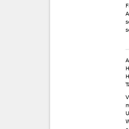
F
A
s
s
A
H
H
T
V
m
U
W