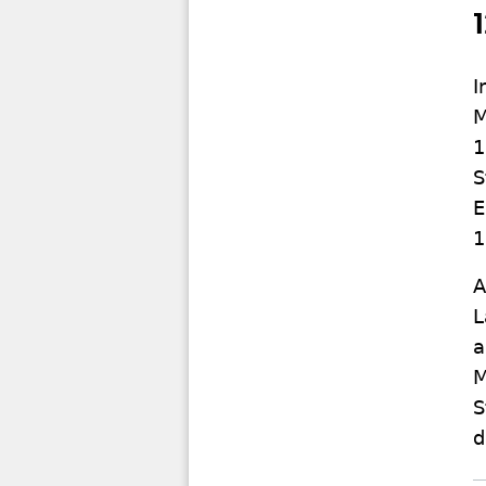
I
M
1
S
E
1
A
L
a
M
S
d