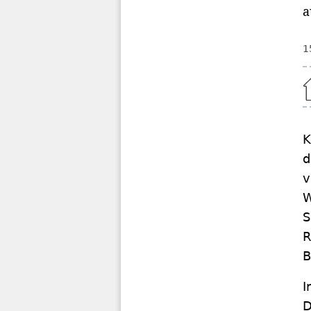
a
1
Home
K
d
v
W
S
R
B
I
D