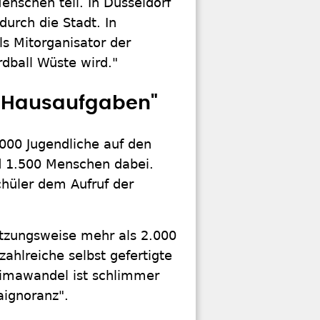
enschen teil. In Düsseldorf
durch die Stadt. In
ls Mitorganisator der
rdball Wüste wird."
e Hausaufgaben"
000 Jugendliche auf den
d 1.500 Menschen dabei.
Schüler dem Aufruf der
ätzungsweise mehr als 2.000
ahlreiche selbst gefertigte
Klimawandel ist schlimmer
aignoranz".