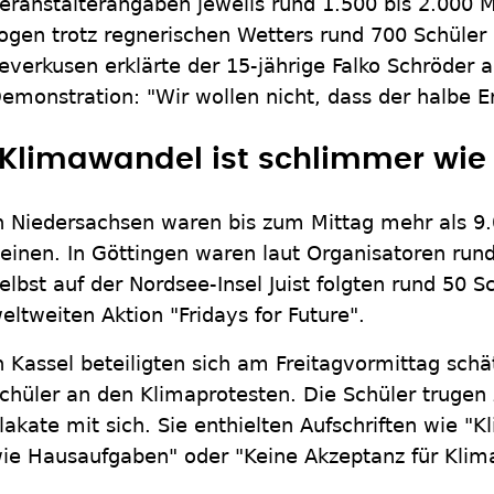
eranstalterangaben jeweils rund 1.500 bis 2.000 M
ogen trotz regnerischen Wetters rund 700 Schüler 
everkusen erklärte der 15-jährige Falko Schröder a
emonstration: "Wir wollen nicht, dass der halbe E
"Klimawandel ist schlimmer wi
n Niedersachsen waren bis zum Mittag mehr als 9.
einen. In Göttingen waren laut Organisatoren run
elbst auf der Nordsee-Insel Juist folgten rund 50 
eltweiten Aktion "Fridays for Future".
n Kassel beteiligten sich am Freitagvormittag sch
chüler an den Klimaprotesten. Die Schüler trugen z
lakate mit sich. Sie enthielten Aufschriften wie "
ie Hausaufgaben" oder "Keine Akzeptanz für Klim