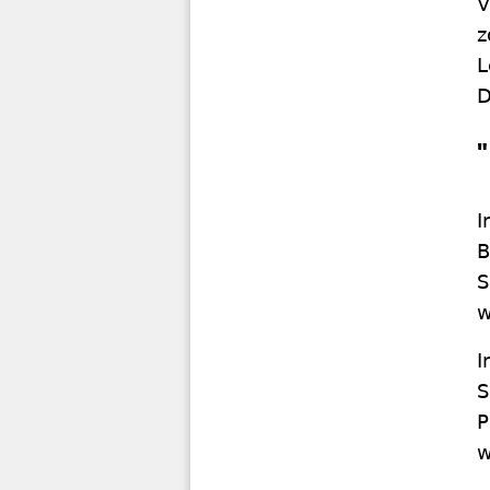
V
z
L
D
I
B
S
w
I
S
P
w