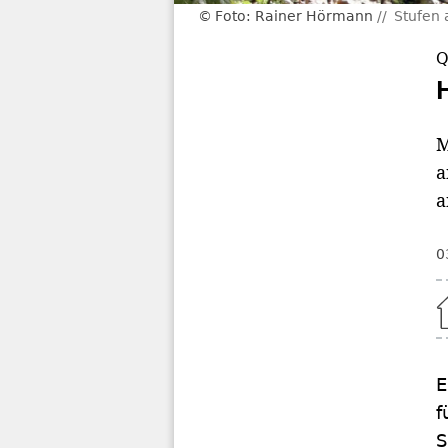
Foto: Rainer Hörmann
Stufen
Q
M
a
a
0
Home
E
f
S