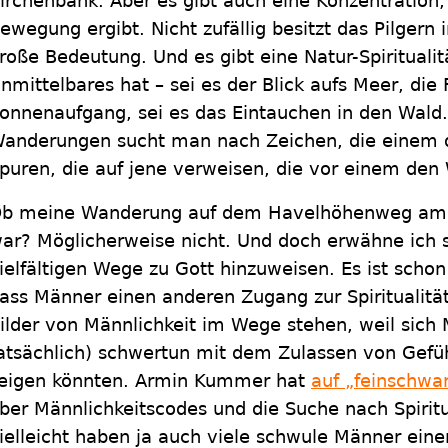
irchenbank. Aber es gibt auch eine Konzentration, d
ewegung ergibt. Nicht zufällig besitzt das Pilgern 
roße Bedeutung. Und es gibt eine Natur-Spiritualit
nmittelbares hat – sei es der Blick aufs Meer, die
onnenaufgang, sei es das Eintauchen in den Wald
anderungen sucht man nach Zeichen, die einem 
puren, die auf jene verweisen, die vor einem den
b meine Wanderung auf dem Havelhöhenweg am 
ar? Möglicherweise nicht. Und doch erwähne ich s
ielfältigen Wege zu Gott hinzuweisen. Es ist schon
ass Männer einen anderen Zugang zur Spiritualität
ilder von Männlichkeit im Wege stehen, weil sich
atsächlich) schwertun mit dem Zulassen von Gefüh
eigen könnten. Armin Kummer hat
auf „feinschwa
ber Männlichkeitscodes und die Suche nach Spiritu
ielleicht haben ja auch viele schwule Männer ein