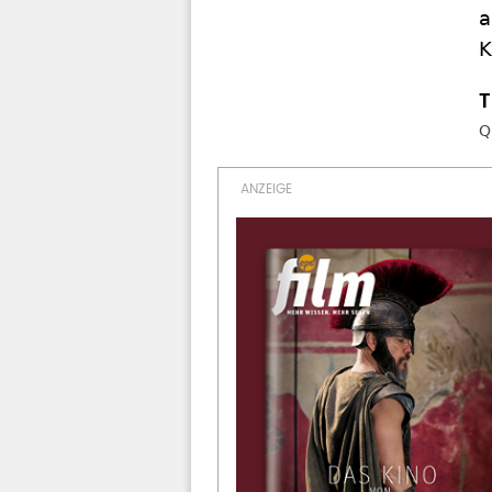
a
K
Q