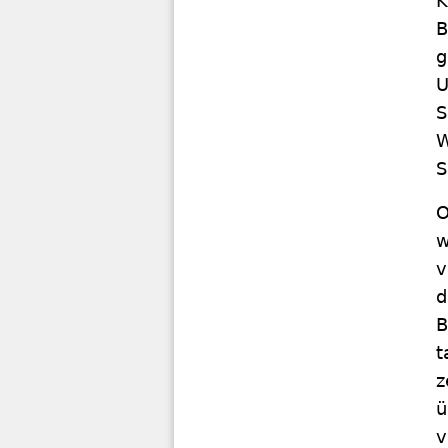
K
B
g
U
S
W
S
O
w
v
d
B
t
z
ü
v