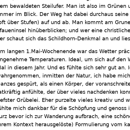
em bewaldeten Steilufer. Man ist also im Grünen 
mmer im Blick. Der Weg hat dabei durchaus seine
oft über Stufen) auf und ab. Man kommt am Grune
faueninsel hinüberblicken; und wer eine christli
er schaut sich das Schildhorn-Denkmal an und lies
m langen 1.Mai-Wochenende war das Wetter präch
ngenehme Temperaturen. Ideal, um sich auf den 
al in diesem Jahr. Und es fühlte sich sehr gut an.
ahrgenommen, inmitten der Natur, ich habe mich,
anzes gespürt, als einen Körper, der voranschreite
atkräftig anfühlte, der über vieles nachdenken kon
iefster Grübelei. Eher purzelte vieles kreativ und
ühlte mich dankbar für die Schöpfung und genoss i
urz bevor ich zur Wanderung aufbrach, eine schön
hrem Kontext herausgelöste) Formulierung vom ka