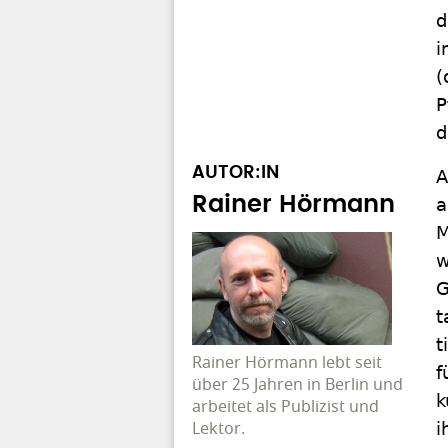
d
i
(
P
d
AUTOR:IN
A
Rainer Hörmann
a
M
w
G
t
t
Rainer Hörmann lebt seit
f
über 25 Jahren in Berlin und
k
arbeitet als Publizist und
Lektor.
i