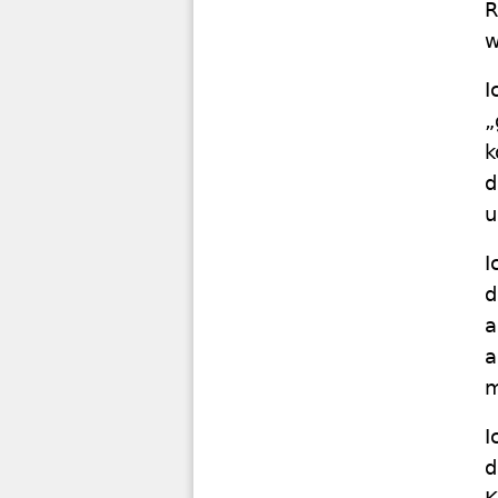
R
w
I
„
k
d
u
I
d
a
a
m
I
d