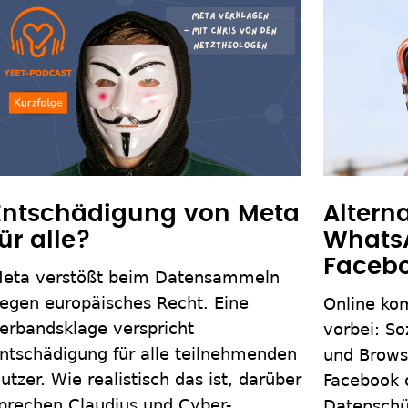
Entschädigung von Meta
Altern
für alle?
Whats
Faceb
eta verstößt beim Datensammeln
egen europäisches Recht. Eine
Online k
erbandsklage verspricht
vorbei: S
ntschädigung für alle teilnehmenden
und Brows
utzer. Wie realistisch das ist, darüber
Facebook 
prechen Claudius und Cyber-
Datenschü