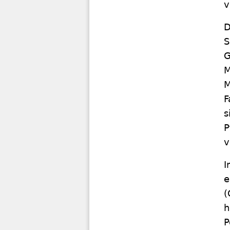
v
D
S
G
M
M
F
s
P
v
I
e
(
h
P