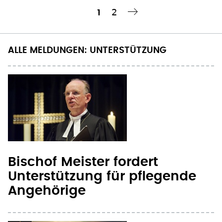
Seite
2
Aktuelle
1
Nächste Seite
››
Seitennummerierung
Seite
ALLE MELDUNGEN: UNTERSTÜTZUNG
Bischof Meister fordert
Unterstützung für pflegende
Angehörige