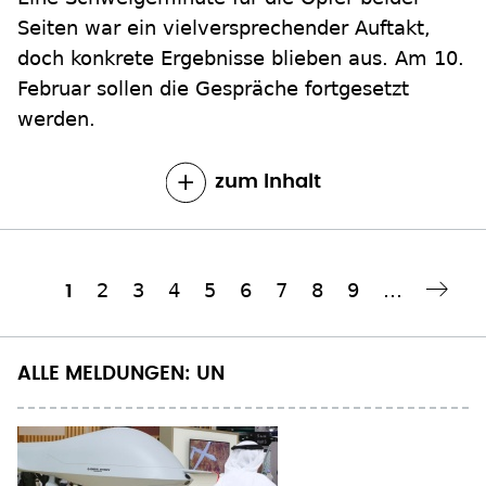
Seiten war ein vielversprechender Auftakt,
doch konkrete Ergebnisse blieben aus. Am 10.
Februar sollen die Gespräche fortgesetzt
werden.
zum Inhalt
Seite
2
Seite
3
Seite
4
Seite
5
Seite
6
Seite
7
Seite
8
Seite
9
…
Aktuelle
1
Nächste Seite
››
Seitennummerierung
Seite
ALLE MELDUNGEN: UN