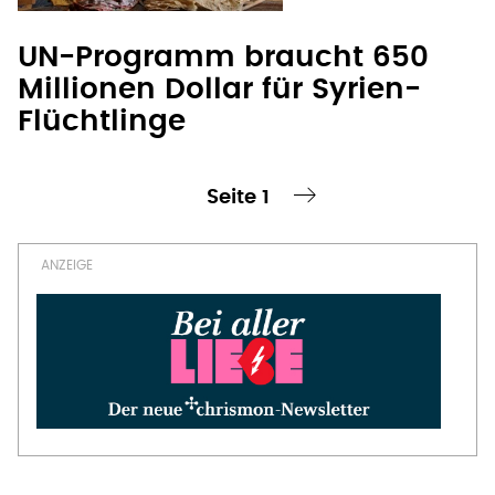
UN-Programm braucht 650
Millionen Dollar für Syrien-
Flüchtlinge
Seite 1
te Seite
nächste Seite ›
Seitennummerierung