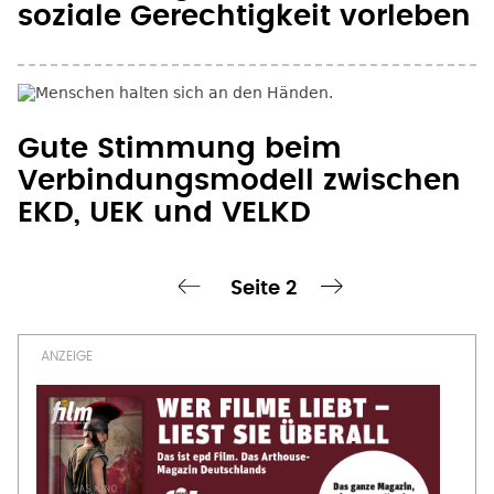
soziale Gerechtigkeit vorleben
Gute Stimmung beim
Verbindungsmodell zwischen
EKD, UEK und VELKD
Seite 2
chste Seite
‹ vorherige Seite
nächste Seite ›
Seitennummerierung