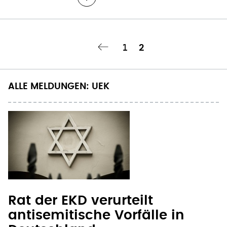
Seite
1
Aktuelle
2
ge Seite
‹‹
Seitennummerierung
Seite
ALLE MELDUNGEN: UEK
Rat der EKD verurteilt
antisemitische Vorfälle in