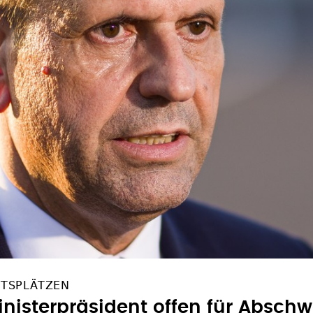
ITSPLÄTZEN
nisterpräsident offen für Absc