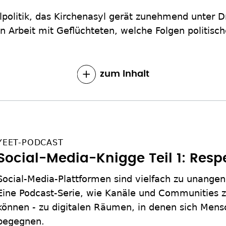
lpolitik, das Kirchenasyl gerät zunehmend unter 
hen Arbeit mit Geflüchteten, welche Folgen politisc
zum Inhalt
YEET-PODCAST
Social-Media-Knigge Teil 1: Resp
Social-Media-Plattformen sind vielfach zu unang
Eine Podcast-Serie, wie Kanäle und Communities z
können - zu digitalen Räumen, in denen sich Men
begegnen.