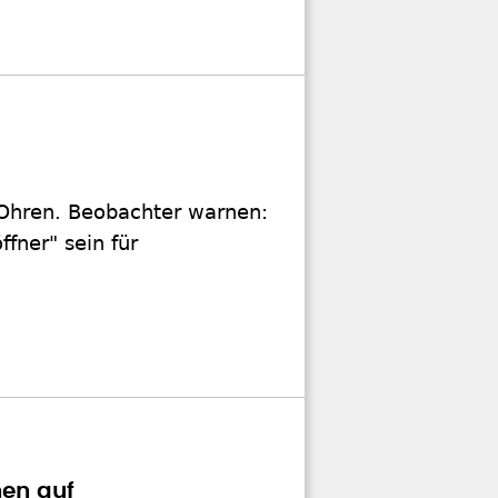
e Ohren. Beobachter warnen:
fner" sein für
hen auf