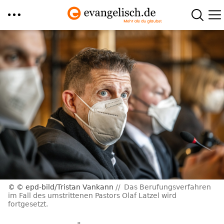
Direkt
zum
Inhalt
© epd-bild/Tristan Vankann
Das Berufungsverfahren
im Fall des umstrittenen Pastors Olaf Latzel wird
fortgesetzt.