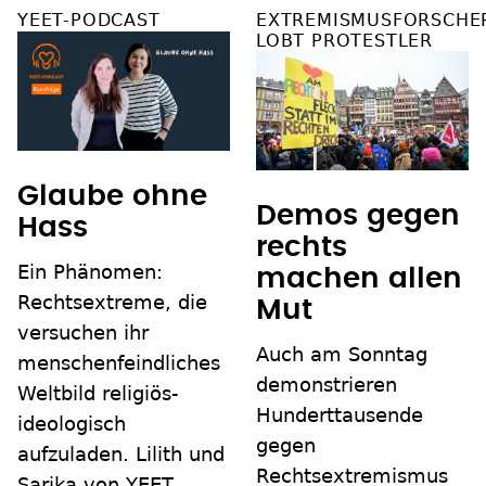
YEET-PODCAST
EXTREMISMUSFORSCHE
LOBT PROTESTLER
Glaube ohne
Demos gegen
Hass
rechts
Ein Phänomen:
machen allen
Rechtsextreme, die
Mut
versuchen ihr
Auch am Sonntag
menschenfeindliches
demonstrieren
Weltbild religiös-
Hunderttausende
ideologisch
gegen
aufzuladen. Lilith und
Rechtsextremismus
Sarika von YEET