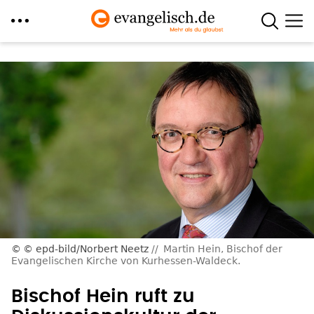
Direkt
zum
Inhalt
© epd-bild/Norbert Neetz
Martin Hein, Bischof der
Evangelischen Kirche von Kurhessen-Waldeck.
Bischof Hein ruft zu