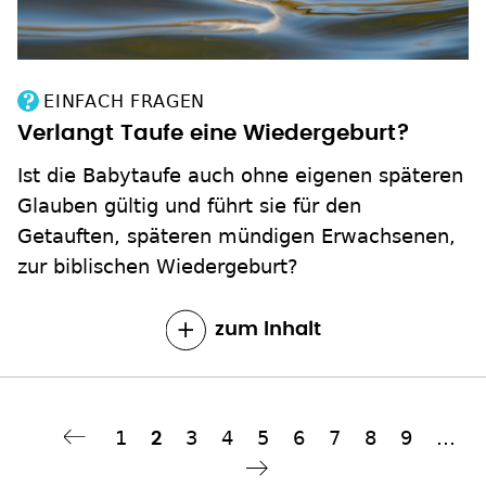
EINFACH FRAGEN
Verlangt Taufe eine Wiedergeburt?
Ist die Babytaufe auch ohne eigenen späteren
Glauben gültig und führt sie für den
Getauften, späteren mündigen Erwachsenen,
zur biblischen Wiedergeburt?
zum Inhalt
Seite
1
Seite
3
Seite
4
Seite
5
Seite
6
Seite
7
Seite
8
Seite
9
…
Aktuelle
2
Seitennummerierung
Seite
hste Seite
››