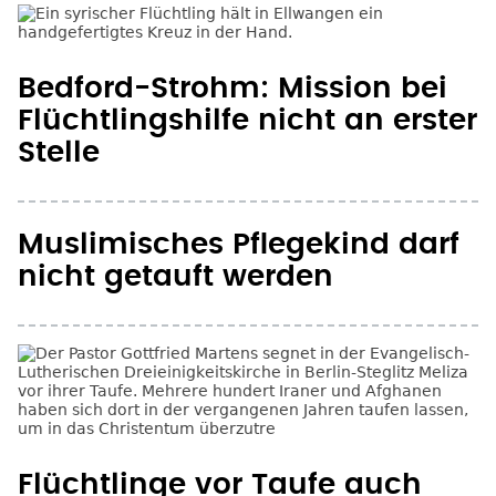
Bedford-Strohm: Mission bei
Flüchtlingshilfe nicht an erster
Stelle
Muslimisches Pflegekind darf
nicht getauft werden
Flüchtlinge vor Taufe auch
über Risiken informieren
Seite 2
chste Seite
‹ vorherige Seite
nächste Seite ›
Seitennummerierung