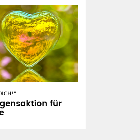
ICH!"
egensaktion für
e