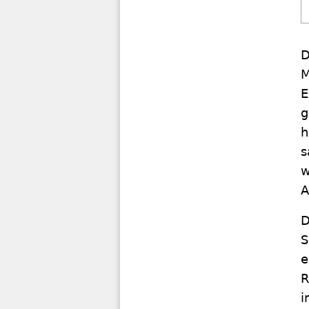
D
M
E
g
h
s
w
A
D
S
e
R
i