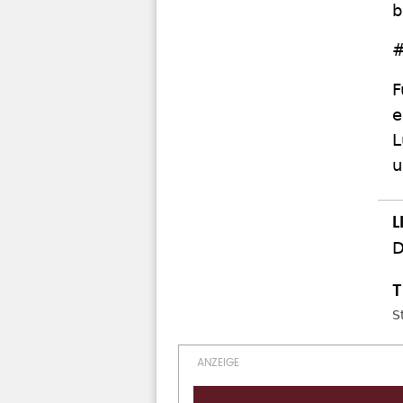
b
#
F
e
L
u
D
S