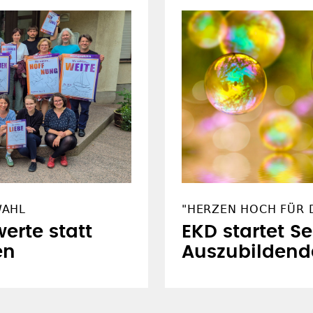
WAHL
"HERZEN HOCH FÜR D
erte statt
EKD startet S
en
Auszubildend