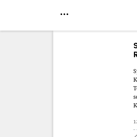
Direkt
zum
Inhalt
S
K
T
s
K
1
Home