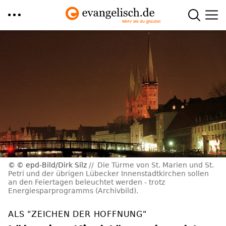
Direkt
zum
Inhalt
© epd-Bild/Dirk Silz
Die Türme von St. Marien und St.
Petri und der übrigen Lübecker Innenstadtkirchen sollen
an den Feiertagen beleuchtet werden - trotz
Energiesparprogramms (Archivbild).
ALS "ZEICHEN DER HOFFNUNG"