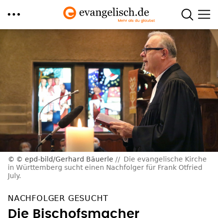
Direkt
zum
Inhalt
© epd-bild/Gerhard Bäuerle
Die evangelische Kirche
in Württemberg sucht einen Nachfolger für Frank Otfried
July.
NACHFOLGER GESUCHT
Die Bischofsmacher