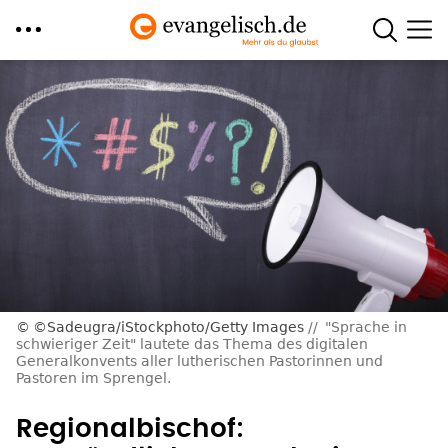
Direkt
zum
Inhalt
©Sadeugra/iStockphoto/Getty Images
"Sprache in
schwieriger Zeit" lautete das Thema des digitalen
Generalkonvents aller lutherischen Pastorinnen und
Pastoren im Sprengel.
Regionalbischof: