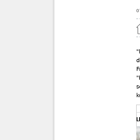
0
Home
"
d
F
"
s
k