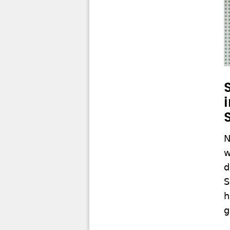
N
w
d
S
h
g