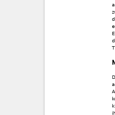
a
z
d
e
E
d
T
D
a
A
k
k
i