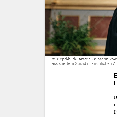
©epd-bild/Carsten Kalaschnikow
assistiertem Suizid in kirchlichen
D
m
P