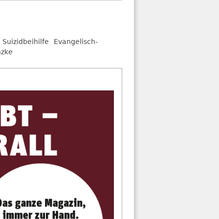
Suizidbeihilfe
Evangelisch-
nzke