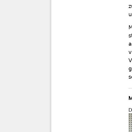
z
u
M
s
a
v
V
g
s
M
D