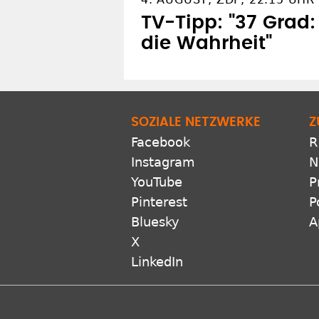
TV-Tipp: "37 Grad
die Wahrheit"
SOZIALE NETZWERKE
Z
Facebook
R
Instagram
N
YouTube
P
Pinterest
P
Bluesky
A
X
LinkedIn