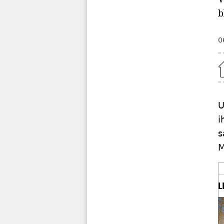
b
0
Home
U
i
s
M