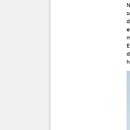
N
s
d
e
m
E
d
h