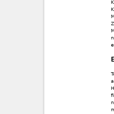
K
K
M
Z
M
n
e
T
a
H
f
n
m