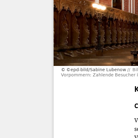
©epd-bild/Sabine Lubenow
Bi
Vorpommern: Zahlende Besucher im
C
V
s
V