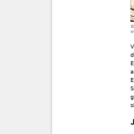
w
V
d
E
a
E
S
g
s