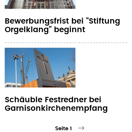
Bewerbungsfrist bei "Stiftung
Orgelklang" beginnt
Schäuble Festredner bei
Garnisonkirchenempfang
Seite 1
te Seite
nächste Seite ›
Seitennummerierung