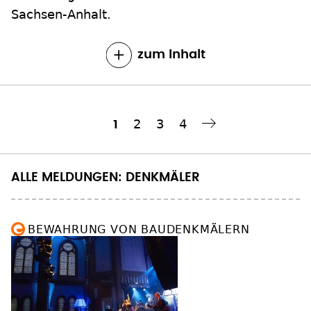
Sachsen-Anhalt.
zum Inhalt
Seite
2
Seite
3
Seite
4
Aktuelle
1
Nächste Seite
››
Seitennummerierung
Seite
ALLE MELDUNGEN: DENKMÄLER
BEWAHRUNG VON BAUDENKMÄLERN