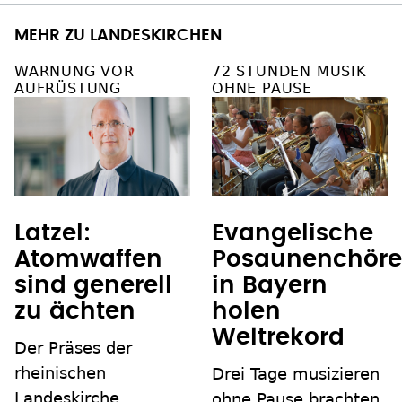
MEHR ZU LANDESKIRCHEN
WARNUNG VOR
72 STUNDEN MUSIK
AUFRÜSTUNG
OHNE PAUSE
Latzel:
Evangelische
Atomwaffen
Posaunenchöre
sind generell
in Bayern
zu ächten
holen
Weltrekord
Der Präses der
rheinischen
Drei Tage musizieren
Landeskirche,
ohne Pause brachten