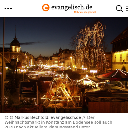
Direkt
zum
Inhalt
© Markus Bechtold, evangelisch.de
Der
Weihnachtsmarkt in Konstanz am Bodensee soll auch
2020 nach aktuellem Planungsstand unter