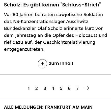
Scholz: Es gibt keinen "Schluss-Strich"
Vor 80 Jahren befreiten sowjetische Soldaten
das NS-Konzentrationslager Auschwitz.
Bundeskanzler Olaf Scholz erinnerte kurz vor
dem Jahrestag an die Opfer des Holocaust und
rief dazu auf, der Geschichtsrelativierung
entgegenzutreten.
zum Inhalt
Seite
2
Seite
3
Seite
4
Seite
5
Seite
6
Seite
7
Aktuelle
1
Nächste Seite
››
Seitennummerierung
Seite
ALLE MELDUNGEN: FRANKFURT AM MAIN