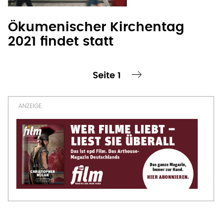
Ökumenischer Kirchentag
2021 findet statt
Seite 1
te Seite
nächste Seite ›
Seitennummerierung