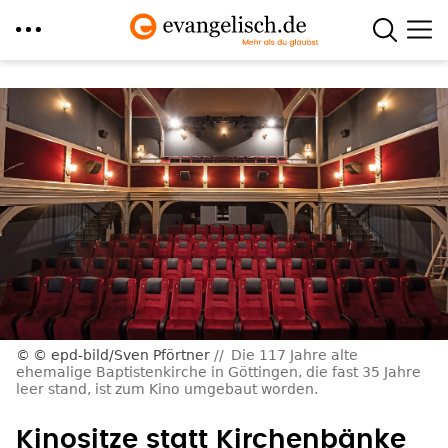
Direkt
zum
Inhalt
© epd-bild/Sven Pförtner
Die 117 Jahre alte
ehemalige Baptistenkirche in Göttingen, die fast 35 Jahre
leer stand, ist zum Kino umgebaut worden.
Kinositze statt Kirchenbänke