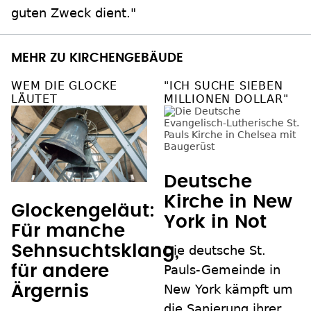
guten Zweck dient."
MEHR ZU KIRCHENGEBÄUDE
WEM DIE GLOCKE
"ICH SUCHE SIEBEN
LÄUTET
MILLIONEN DOLLAR"
Deutsche
Kirche in New
Glockengeläut:
York in Not
Für manche
Sehnsuchtsklang,
Die deutsche St.
Pauls-Gemeinde in
für andere
New York kämpft um
Ärgernis
die Sanierung ihrer