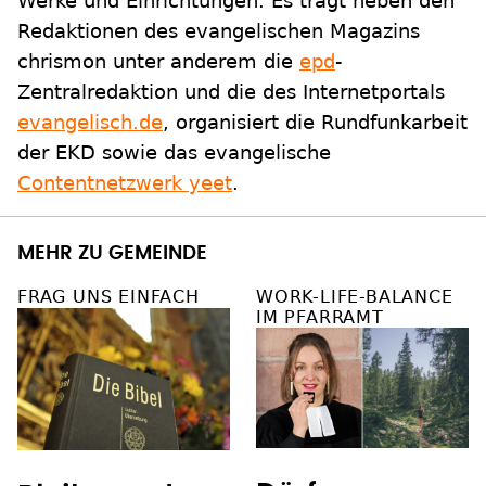
Werke und Einrichtungen. Es trägt neben den
Redaktionen des evangelischen Magazins
chrismon unter anderem die
epd
-
Zentralredaktion und die des Internetportals
evangelisch.de
, organisiert die Rundfunkarbeit
der EKD sowie das evangelische
Contentnetzwerk yeet
.
MEHR ZU GEMEINDE
FRAG UNS EINFACH
WORK-LIFE-BALANCE
IM PFARRAMT