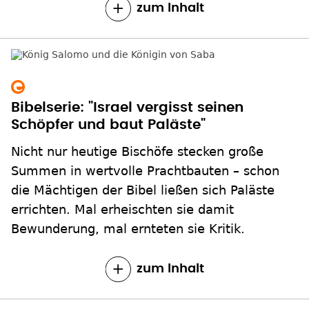
Bibelserie: "Israel vergisst seinen
Schöpfer und baut Paläste"
Nicht nur heutige Bischöfe stecken große
Summen in wertvolle Prachtbauten – schon
die Mächtigen der Bibel ließen sich Paläste
errichten. Mal erheischten sie damit
Bewunderung, mal ernteten sie Kritik.
zum Inhalt
Seite
2
Aktuelle
1
Nächste Seite
››
Seitennummerierung
Seite