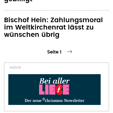
im Weltkirchenrat lässt zu
wünschen übrig
Seite 1
te Seite
nächste Seite ›
Seitennummerierung
OFT GELESEN