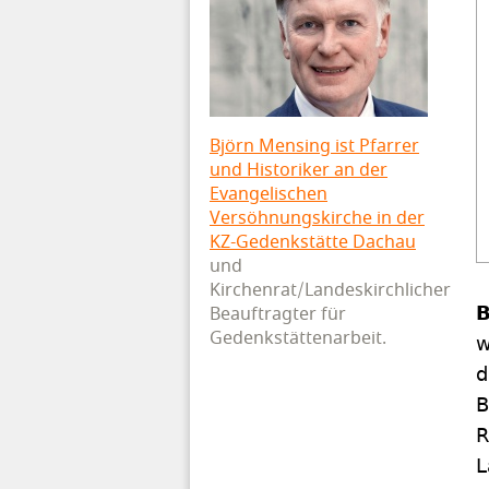
Björn Mensing ist Pfarrer
und Historiker an der
Evangelischen
Versöhnungskirche in der
KZ-Gedenkstätte Dachau
und
Kirchenrat/Landeskirchlicher
Beauftragter für
B
Gedenkstättenarbeit.
w
d
B
R
L