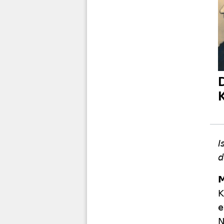
I
d
M
K
e
N