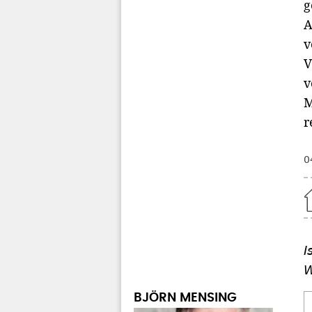
g
A
v
V
v
M
r
0
Home
I
W
BJÖRN MENSING