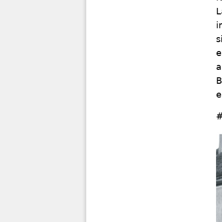
L
i
s
e
a
B
e