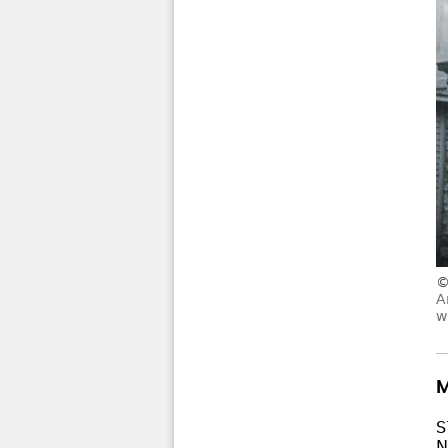
A
w
M
S
N