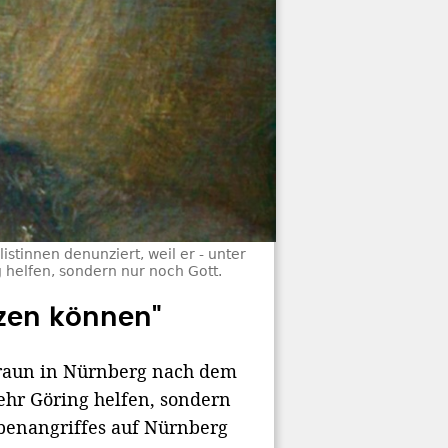
stinnen denunziert, weil er - unter
helfen, sondern nur noch Gott.
tzen können"
 Praun in Nürnberg nach dem
ehr Göring helfen, sondern
mbenangriffes auf Nürnberg