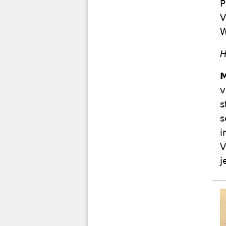
P
V
W
H
M
v
s
s
i
V
j