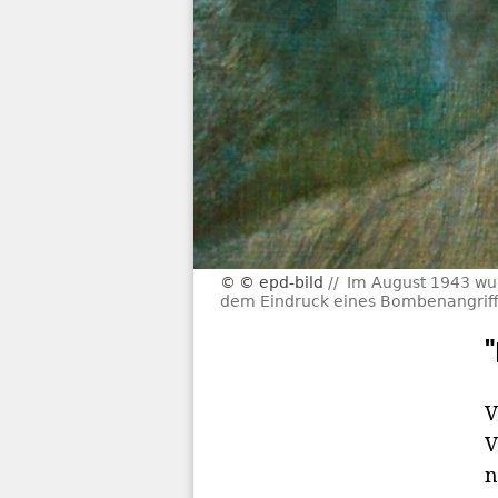
© epd-bild
Im August 1943 wurd
dem Eindruck eines Bombenangriffe
V
V
n